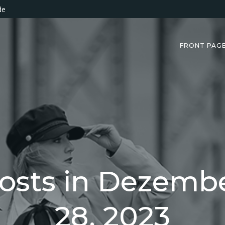
de
FRONT PAG
osts in Dezemb
28, 2023